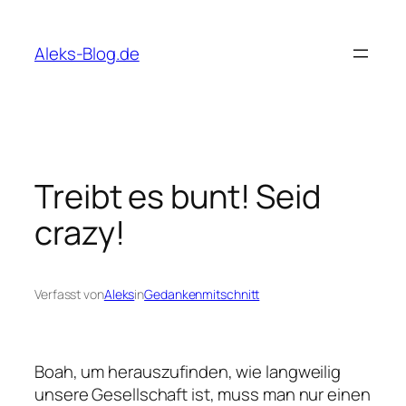
Zum
Inhalt
Aleks-Blog.de
springen
Treibt es bunt! Seid
crazy!
Verfasst von
Aleks
in
Gedankenmitschnitt
Boah, um herauszufinden, wie langweilig
unsere Gesellschaft ist, muss man nur einen