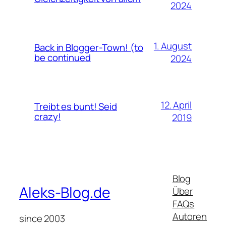
2024
1. August
Back in Blogger-Town! (to
be continued
2024
12. April
Treibt es bunt! Seid
crazy!
2019
Blog
Aleks-Blog.de
Über
FAQs
Autoren
since 2003