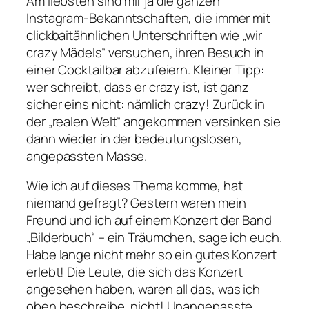
Am liebsten sind mir ja die ganzen
Instagram-Bekanntschaften, die immer mit
clickbaitähnlichen Unterschriften wie „wir
crazy Mädels“ versuchen, ihren Besuch in
einer Cocktailbar abzufeiern. Kleiner Tipp:
wer schreibt, dass er crazy ist, ist ganz
sicher eins nicht: nämlich crazy! Zurück in
der „realen Welt“ angekommen versinken sie
dann wieder in der bedeutungslosen,
angepassten Masse.
Wie ich auf dieses Thema komme,
hat
niemand gefragt
? Gestern waren mein
Freund und ich auf einem Konzert der Band
„Bilderbuch“ – ein Träumchen, sage ich euch.
Habe lange nicht mehr so ein gutes Konzert
erlebt! Die Leute, die sich das Konzert
angesehen haben, waren all das, was ich
oben beschreibe, nicht! Unangepasste,